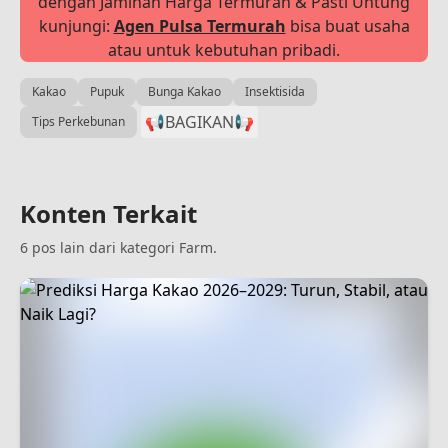
dengan Jaminan Harga Termurah & Pasti Untung
kunjungi:
Agen Pulsa Termurah
bisa buat usaha
atau untuk kebutuhan pribadi.
Kakao
Pupuk
Bunga Kakao
Insektisida
📢BAGIKAN
📢
Tips Perkebunan
Konten Terkait
6 pos lain dari kategori Farm.