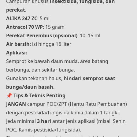
Campuran khusus
insektisida, fungisida, dan
perekat
.
ALIKA 247 ZC
: 5 ml
Antracol 70 WP
: 15 gram
Perekat Penembus (opsional)
: 10–15 ml
Air bersih
: isi hingga 16 liter
Aplikasi:
Semprot ke bawah daun muda, area batang
berbunga, dan sekitar bunga.
Gunakan tekanan halus,
hindari semprot saat
bunga/daun basah
.
📌
Tips & Teknis Penting
JANGAN
campur POC/ZPT (Hantu Ratu Pembuahan)
dengan pestisida/fungisida kimia dalam 1 tangki.
Jeda minimal
3 hari
antar jenis aplikasi (misal: Senin
POC, Kamis pestisida/fungisida).