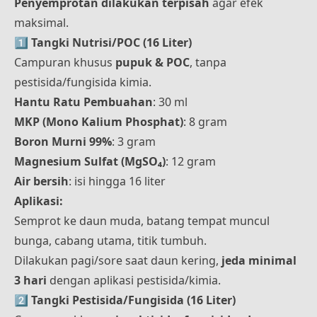
Penyemprotan dilakukan terpisah
agar efek
maksimal.
1️⃣
Tangki Nutrisi/POC (16 Liter)
Campuran khusus
pupuk & POC
, tanpa
pestisida/fungisida kimia.
Hantu Ratu Pembuahan
: 30 ml
MKP (Mono Kalium Phosphat)
: 8 gram
Boron Murni 99%
: 3 gram
Magnesium Sulfat (MgSO₄)
: 12 gram
Air bersih
: isi hingga 16 liter
Aplikasi:
Semprot ke daun muda, batang tempat muncul
bunga, cabang utama, titik tumbuh.
Dilakukan pagi/sore saat daun kering,
jeda minimal
3 hari
dengan aplikasi pestisida/kimia.
2️⃣
Tangki Pestisida/Fungisida (16 Liter)