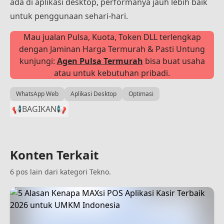
ada di aplikasi desktop, performanya jauh lebih baik
untuk penggunaan sehari-hari.
Mau jualan Pulsa, Kuota, Token DLL terlengkap
dengan Jaminan Harga Termurah & Pasti Untung
kunjungi:
Agen Pulsa Termurah
bisa buat usaha
atau untuk kebutuhan pribadi.
WhatsApp Web
Aplikasi Desktop
Optimasi
📢BAGIKAN
📢
Konten Terkait
6 pos lain dari kategori Tekno.