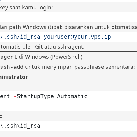
key saat kamu login:
ari path Windows (tidak disarankan untuk otomatisa
/.ssh/id_rsa
youruser@your.vps.ip
otomatis oleh Git atau ssh-agent.
di Windows (PowerShell)
-agent
untuk menyimpan passphrase sementara:
ssh-add
inistrator
ent 
-
StartupType Automatic
:
\.ssh\id_rsa