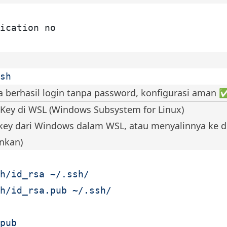
ication no
sh
Jika berhasil login tanpa password, konfigurasi aman 
ey di WSL (Windows Subsystem for Linux)
y dari Windows dalam WSL, atau menyalinnya ke dir
ankan)
h/id_rsa
 ~/.ssh/
h/id_rsa.pub
 ~/.ssh/
pub