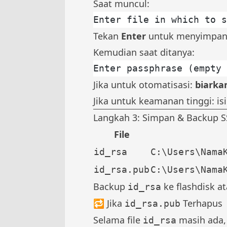
Saat muncul:
Enter file in which to s
Tekan
Enter
untuk menyimpan k
Kemudian saat ditanya:
Enter passphrase (empty 
Jika untuk otomatisasi:
biarka
Jika untuk keamanan tinggi: i
Langkah 3: Simpan & Backup S
File
id_rsa
C:\Users\Nama
id_rsa.pub
C:\Users\Nama
Backup
ke flashdisk a
id_rsa
🔁 Jika
Terhapus
id_rsa.pub
Selama file
masih ada,
id_rsa