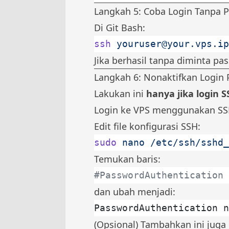
Langkah 5: Coba Login Tanpa 
Di Git Bash:
ssh
youruser@your.vps.ip
Jika berhasil tanpa diminta pas
Langkah 6: Nonaktifkan Login
Lakukan ini
hanya jika login 
Login ke VPS menggunakan SS
Edit file konfigurasi SSH:
sudo
 nano
 /etc/ssh/sshd_
Temukan baris:
#PasswordAuthentication 
dan ubah menjadi:
PasswordAuthentication n
(Opsional) Tambahkan ini jug