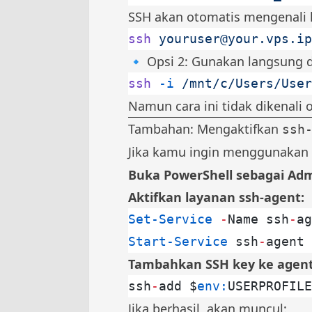
SSH akan otomatis mengenali 
ssh
youruser@your.vps.ip
🔹 Opsi 2: Gunakan langsung d
ssh
 -i
 /mnt/c/Users/User
Namun cara ini tidak dikenali 
Tambahan: Mengaktifkan
ssh
Jika kamu ingin menggunakan
Buka PowerShell sebagai Adm
Aktifkan layanan ssh-agent:
Set-Service
 -
Name ssh
-
ag
Start-Service
 ssh
-
agent
Tambahkan SSH key ke agent
ssh
-
add $
env:
USERPROFILE
Jika berhasil, akan muncul: