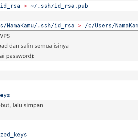
id_rsa
 >
 ~/.ssh/id_rsa.pub
s/NamaKamu/.ssh/id_rsa
 >
 /c/Users/NamaKa
 VPS
ad dan salin semua isinya
kai password):
eys
sebut, lalu simpan
zed_keys