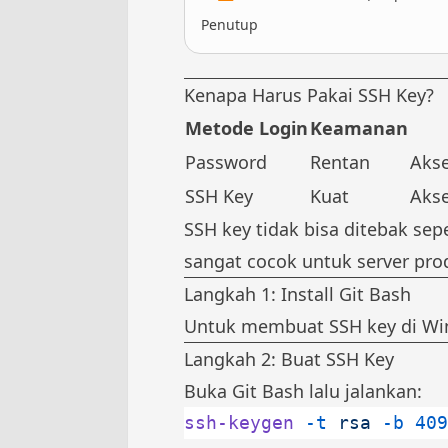
Penutup
Kenapa Harus Pakai SSH Key?
Metode Login
Keamanan
Password
Rentan
Akse
SSH Key
Kuat
Akse
SSH key tidak bisa ditebak se
sangat cocok untuk server pro
Langkah 1: Install Git Bash
Untuk membuat SSH key di W
Langkah 2: Buat SSH Key
Buka Git Bash lalu jalankan:
ssh-keygen
 -t
 rsa
 -b
 409