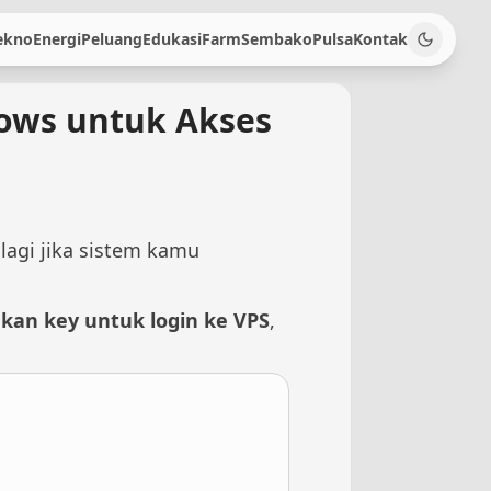
ekno
Energi
Peluang
Edukasi
Farm
Sembako
Pulsa
Kontak
ows untuk Akses
lagi jika sistem kamu
an key untuk login ke VPS
,