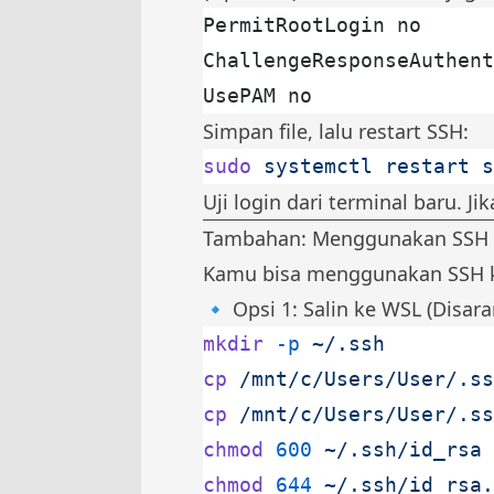
PermitRootLogin no
ChallengeResponseAuthent
UsePAM no
Simpan file, lalu restart SSH:
sudo
 systemctl
 restart
 s
Uji login dari terminal baru. 
Tambahan: Menggunakan SSH K
Kamu bisa menggunakan SSH ke
🔹 Opsi 1: Salin ke WSL (Disar
mkdir
 -p
 ~/.ssh
cp
 /mnt/c/Users/User/.ss
cp
 /mnt/c/Users/User/.ss
chmod
 600
 ~/.ssh/id_rsa
chmod
 644
 ~/.ssh/id_rsa.