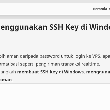
Beranda
T
nggunakan SSH Key di Wind
bih aman daripada password untuk login ke VPS, apa
matisasi seperti pengiriman transaksi realtime.
-langkah
membuat SSH key di Windows
,
menggunak
 aman
.