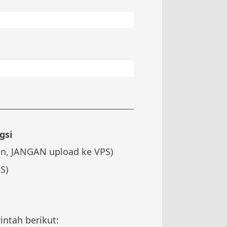
gsi
an, JANGAN upload ke VPS)
S)
ntah berikut: