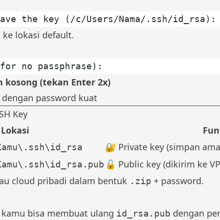
ave the key (/c/Users/Nama/.ssh/id_rsa):
e lokasi default.
for no passphrase):
n kosong (tekan Enter 2x)
si dengan password kuat
SH Key
Lokasi
Fun
🔐 Private key (simpan am
Kamu\.ssh\id_rsa
🔓 Public key (dikirim ke VP
Kamu\.ssh\id_rsa.pub
tau cloud pribadi dalam bentuk
+ password.
.zip
 kamu bisa membuat ulang
dengan peri
id_rsa.pub