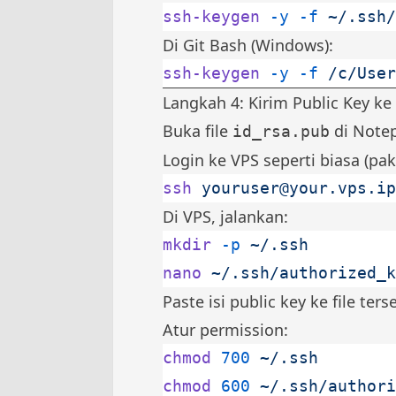
ssh-keygen
 -y
 -f
 ~/.ssh/
Di Git Bash (Windows):
ssh-keygen
 -y
 -f
 /c/User
Langkah 4: Kirim Public Key ke
Buka file
di Notep
id_rsa.pub
Login ke VPS seperti biasa (pa
ssh
youruser@your.vps.ip
Di VPS, jalankan:
mkdir
 -p
 ~/.ssh
nano
 ~/.ssh/authorized_k
Paste isi public key ke file ter
Atur permission:
chmod
 700
 ~/.ssh
chmod
 600
 ~/.ssh/authori