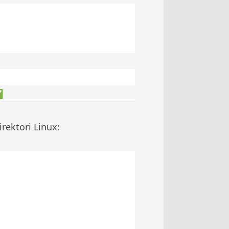
✅
ektori Linux: