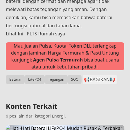
baterai dengan cermat dan menjaga agar tidak
melewati batas tegangan yang aman. Dengan
demikian, kamu bisa memastikan bahwa baterai
berfungsi optimal dan tahan lama.
Lihat Ini :
PLTS Rumah
saya
Mau jualan Pulsa, Kuota, Token DLL terlengkap
dengan Jaminan Harga Termurah & Pasti Untung
kunjungi:
Agen Pulsa Termurah
bisa buat usaha
atau untuk kebutuhan pribadi.
📢BAGIKAN
📢
Baterai
LiFePO4
Tegangan
SOC
Konten Terkait
6 pos lain dari kategori Energi.