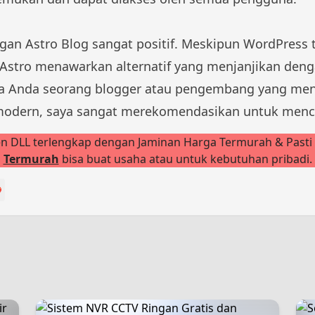
n Astro Blog sangat positif. Meskipun WordPress t
 Astro menawarkan alternatif yang menjanjikan deng
. Jika Anda seorang blogger atau pengembang yang m
modern, saya sangat merekomendasikan untuk menc
ken DLL terlengkap dengan Jaminan Harga Termurah & Pasti
Termurah
bisa buat usaha atau untuk kebutuhan pribadi.
