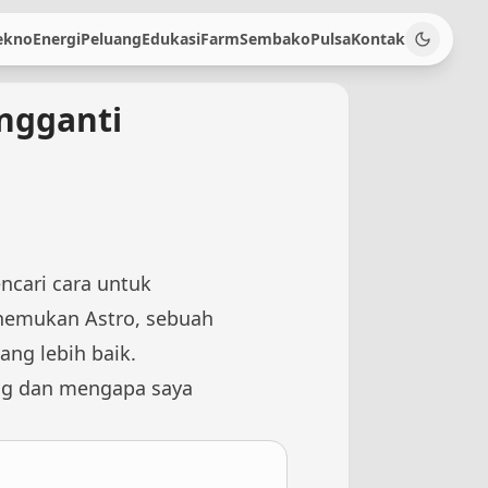
ekno
Energi
Peluang
Edukasi
Farm
Sembako
Pulsa
Kontak
ngganti
ncari cara untuk
nemukan Astro, sebuah
ng lebih baik.
log dan mengapa saya