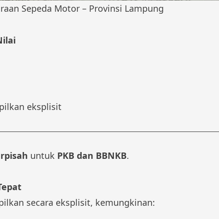
raan Sepeda Motor – Provinsi Lampung
ilai
ilkan eksplisit
erpisah
untuk
PKB dan BBNKB
.
Tepat
ilkan secara eksplisit, kemungkinan: