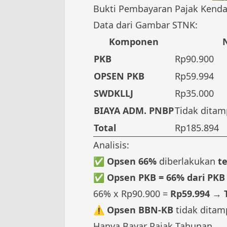
Bukti Pembayaran Pajak Kenda
Data dari Gambar STNK:
Komponen
N
PKB
Rp90.900
OPSEN PKB
Rp59.994
SWDKLLJ
Rp35.000
BIAYA ADM. PNBP
Tidak ditamp
Total
Rp185.894
Analisis:
✅
Opsen 66%
diberlakukan
t
✅
Opsen PKB = 66% dari PKB
66% x Rp90.900 =
Rp59.994
→
⚠️
Opsen BBN-KB
tidak ditamp
Hanya Bayar Pajak Tahunan