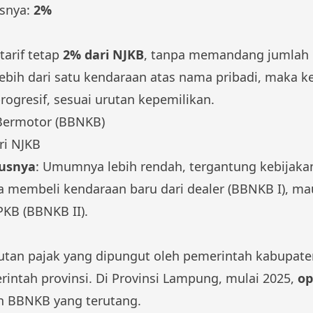
usnya:
2%
tarif tetap
2% dari NJKB
, tanpa memandang jumlah 
i lebih dari satu kendaraan atas nama pribadi, maka
progresif, sesuai urutan kepemilikan.
Bermotor (BBNKB)
ri NJKB
rusnya
: Umumnya lebih rendah, tergantung kebijaka
 membeli kendaraan baru dari dealer (BBNKB I), ma
KB (BBNKB II).
tan pajak yang dipungut oleh pemerintah kabupate
rintah provinsi. Di Provinsi Lampung, mulai 2025,
op
an BBNKB yang terutang.