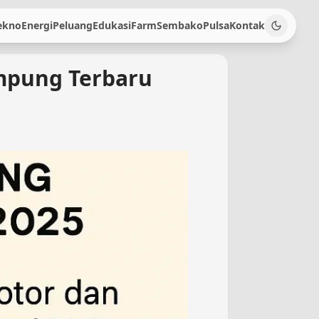
ekno
Energi
Peluang
Edukasi
Farm
Sembako
Pulsa
Kontak
ampung Terbaru